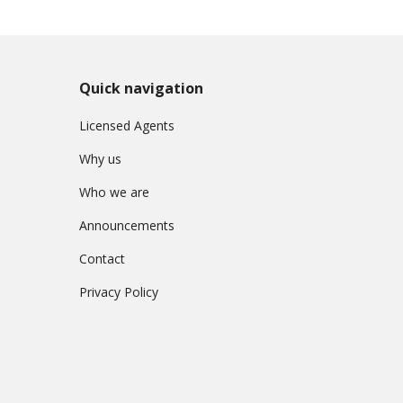
L
a
w
L
Quick navigation
e
g
Licensed Agents
a
l
Why us
C
a
Who we are
s
e
Announcements
s
Contact
C
Privacy Policy
o
m
p
l
a
i