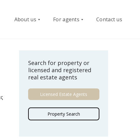
About us
For agents
Contact us
W
R
Search for property or
h
e
licensed and registered
o
g
real estate agents
w
i
e
s
a
t
Licensed Estate Agents
r
e
ες
e
r
Property Search
B
e
o
-
a
P
r
l