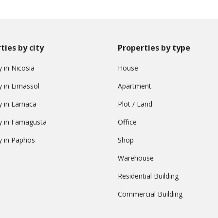
ties by city
Properties by type
 in Nicosia
House
y in Limassol
Apartment
y in Larnaca
Plot / Land
y in Famagusta
Office
y in Paphos
Shop
Warehouse
Residential Building
Commercial Building