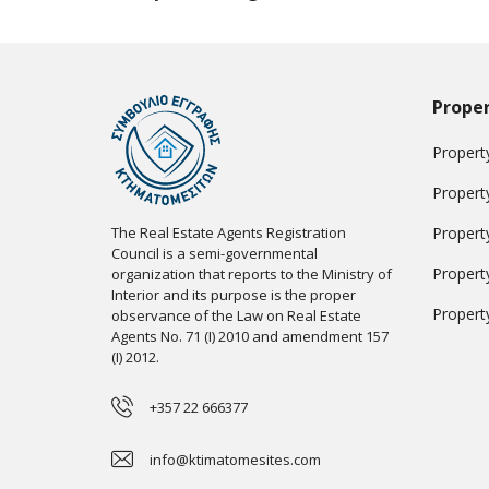
Proper
Property
Propert
The Real Estate Agents Registration
Propert
Council is a semi-governmental
Propert
organization that reports to the Ministry of
Interior and its purpose is the proper
Propert
observance of the Law on Real Estate
Agents No. 71 (I) 2010 and amendment 157
(I) 2012.
+357 22 666377
info@ktimatomesites.com